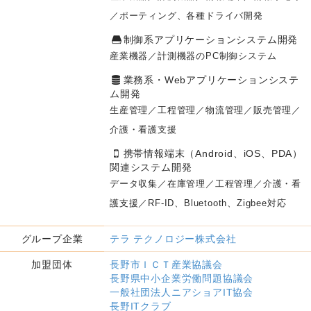
／ポーティング、各種ドライバ開発
制御系アプリケーションシステム開発
産業機器／計測機器のPC制御システム
業務系・Webアプリケーションシステ
ム開発
生産管理／工程管理／物流管理／販売管理／
介護・看護支援
携帯情報端末（Android、iOS、PDA）
関連システム開発
データ収集／在庫管理／工程管理／介護・看
護支援／RF-ID、Bluetooth、Zigbee対応
グループ企業
テラ テクノロジー株式会社
加盟団体
長野市ＩＣＴ産業協議会
長野県中小企業労働問題協議会
一般社団法人ニアショアIT協会
長野ITクラブ