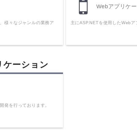
Webアプリケ
、様々なジャンルの業務ア
主にASP.NETを使用したWe
リケーション
開発を行っております。